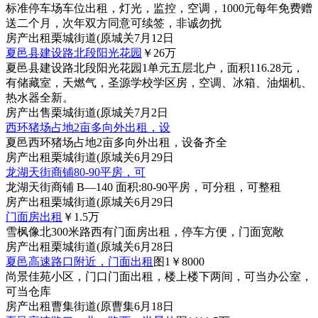
标准停车场车位出租，灯光，监控，空调，1000元每年免费赠
送二个月，次年双方同意可续签，非诚勿扰
房产
出租
栗城街道(原城关
7月12日
夏邑县建设路北段阳光花园
￥26
万
夏邑县建设路北段阳光花园1单元五层北户，面积116.28元，
有储藏室，天燃气，圣源学校学区房，空调、冰箱、油烟机、
热水器全新。
房产
出售
栗城街道(原城关
7月2日
西环猪场占地2亩多向外出租，设
夏邑西环猪场占地2亩多向外出租，设备齐全
房产
出租
栗城街道(原城关
6月29日
龙湖天街商铺80-90平房，可
龙湖天街商铺 B—140 面积:80-90平房，可分租，可整租
房产
出租
栗城街道(原城关
6月29日
门面房出租
￥1.5
万
雪枫像北300米路西有门面房出租，停车方便，门面宽敞
房产
出租
栗城街道(原城关
6月28日
夏邑高速路口附近，门面出租
图1
￥8000
尚景佳苑小区，门口门面出租，楼上楼下两间，可当办公室，
可当仓库
房产
出租
曹集街道(原曹集
6月18日