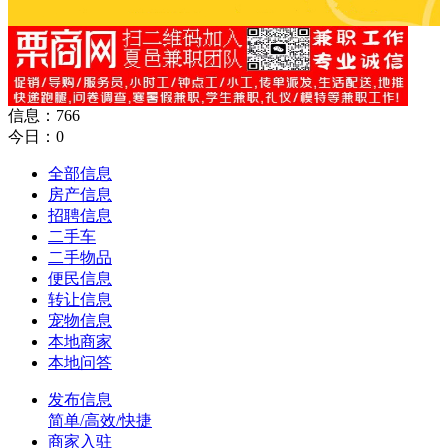
信息：766
今日：0
全部信息
房产信息
招聘信息
二手车
二手物品
便民信息
转让信息
宠物信息
本地商家
本地问答
发布信息
简单/高效/快捷
商家入驻