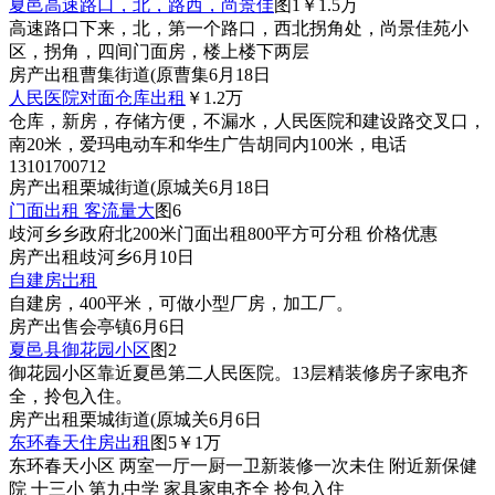
夏邑高速路口，北，路西，尚景佳
图1
￥1.5
万
高速路口下来，北，第一个路口，西北拐角处，尚景佳苑小
区，拐角，四间门面房，楼上楼下两层
房产
出租
曹集街道(原曹集
6月18日
人民医院对面仓库出租
￥1.2
万
仓库，新房，存储方便，不漏水，人民医院和建设路交叉口，
南20米，爱玛电动车和华生广告胡同内100米，电话
13101700712
房产
出租
栗城街道(原城关
6月18日
门面出租 客流量大
图6
歧河乡乡政府北200米门面出租800平方可分租 价格优惠
房产
出租
歧河乡
6月10日
自建房岀租
自建房，400平米，可做小型厂房，加工厂。
房产
出售
会亭镇
6月6日
夏邑县御花园小区
图2
御花园小区靠近夏邑第二人民医院。13层精装修房子家电齐
全，拎包入住。
房产
出租
栗城街道(原城关
6月6日
东环春天住房出租
图5
￥1
万
东环春天小区 两室一厅一厨一卫新装修一次未住 附近新保健
院 十三小 第九中学 家具家电齐全 拎包入住