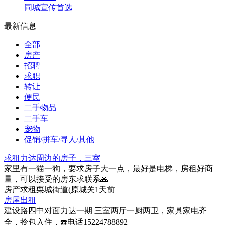
同城宣传首选
最新信息
全部
房产
招聘
求职
转让
便民
二手物品
二手车
宠物
促销/拼车/寻人/其他
求租力达周边的房子，三室
家里有一猫一狗，要求房子大一点，最好是电梯，房租好商
量，可以接受的房东求联系🙏
房产
求租
栗城街道(原城关
1天前
房屋出租
建设路四中对面力达一期 三室两厅一厨两卫，家具家电齐
全，拎包入住，☎️电话15224788892