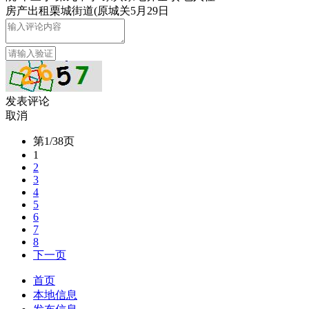
房产
出租
栗城街道(原城关
5月29日
发表评论
取消
第1/38页
1
2
3
4
5
6
7
8
下一页
首页
本地信息