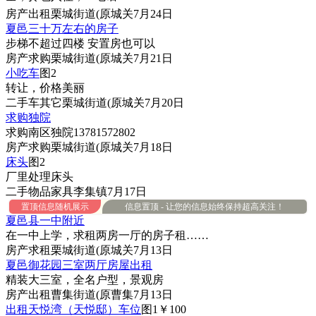
房产
出租
栗城街道(原城关
7月24日
夏邑三十万左右的房子
步梯不超过四楼 安置房也可以
房产
求购
栗城街道(原城关
7月21日
小吃车
图2
转让，价格美丽
二手车
其它
栗城街道(原城关
7月20日
求购独院
求购南区独院13781572802
房产
求购
栗城街道(原城关
7月18日
床头
图2
厂里处理床头
二手物品
家具
李集镇
7月17日
置顶信息随机展示
信息置顶 - 让您的信息始终保持超高关注！
夏邑县一中附近
在一中上学，求租两房一厅的房子租……
房产
求租
栗城街道(原城关
7月13日
夏邑御花园三室两厅房屋出租
精装大三室，全名户型，景观房
房产
出租
曹集街道(原曹集
7月13日
出租天悦湾（天悦邸）车位
图1
￥100