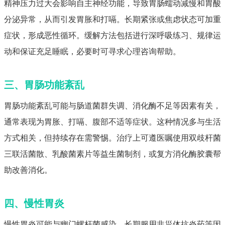
精神压力过大会影响自主神经功能，导致胃肠蠕动减慢和胃酸
分泌异常，从而引发胃胀和打嗝。长期紧张或焦虑状态可加重
症状，形成恶性循环。缓解方法包括进行深呼吸练习、规律运
动和保证充足睡眠，必要时可寻求心理咨询帮助。
三、胃肠功能紊乱
胃肠功能紊乱可能与肠道菌群失调、消化酶不足等因素有关，
通常表现为胃胀、打嗝、腹部不适等症状。这种情况多与生活
方式相关，但持续存在需警惕。治疗上可遵医嘱使用双歧杆菌
三联活菌散、乳酸菌素片等益生菌制剂，或复方消化酶胶囊帮
助改善消化。
四、慢性胃炎
慢性胃炎可能与幽门螺杆菌感染、长期服用非甾体抗炎药等因