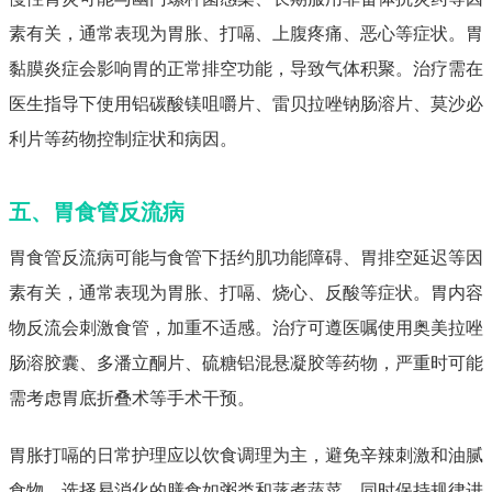
素有关，通常表现为胃胀、打嗝、上腹疼痛、恶心等症状。胃
黏膜炎症会影响胃的正常排空功能，导致气体积聚。治疗需在
医生指导下使用铝碳酸镁咀嚼片、雷贝拉唑钠肠溶片、莫沙必
利片等药物控制症状和病因。
五、胃食管反流病
胃食管反流病可能与食管下括约肌功能障碍、胃排空延迟等因
素有关，通常表现为胃胀、打嗝、烧心、反酸等症状。胃内容
物反流会刺激食管，加重不适感。治疗可遵医嘱使用奥美拉唑
肠溶胶囊、多潘立酮片、硫糖铝混悬凝胶等药物，严重时可能
需考虑胃底折叠术等手术干预。
胃胀打嗝的日常护理应以饮食调理为主，避免辛辣刺激和油腻
食物，选择易消化的膳食如粥类和蒸煮蔬菜，同时保持规律进