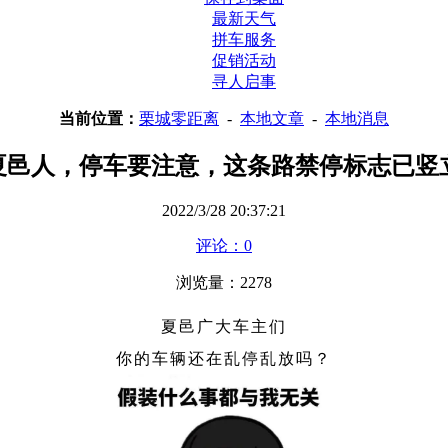
最新天气
拼车服务
促销活动
寻人启事
当前位置：
栗城零距离
-
本地文章
-
本地消息
夏邑人，停车要注意，这条路禁停标志已竖
2022/3/28 20:37:21
评论：0
浏览量：2278
夏邑广大车主们
你的车辆还在乱停乱放吗？