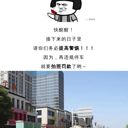
快醒醒！
接下来的日子里
请你们务必
提高警惕！！！
因为，再违规停车
就要
拍照
罚款
了
哟～