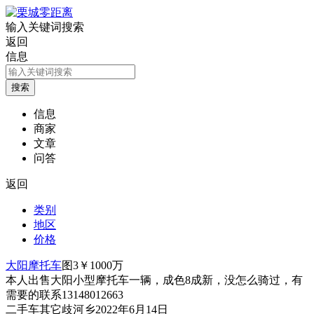
输入关键词搜索
返回
信息
信息
商家
文章
问答
返回
类别
地区
价格
大阳摩托车
图3
￥1000
万
本人出售大阳小型摩托车一辆，成色8成新，没怎么骑过，有
需要的联系13148012663
二手车
其它
歧河乡
2022年6月14日