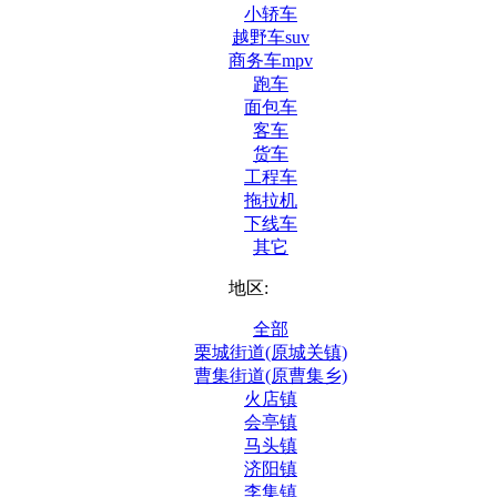
小轿车
越野车suv
商务车mpv
跑车
面包车
客车
货车
工程车
拖拉机
下线车
其它
地区:
全部
栗城街道(原城关镇)
曹集街道(原曹集乡)
火店镇
会亭镇
马头镇
济阳镇
李集镇