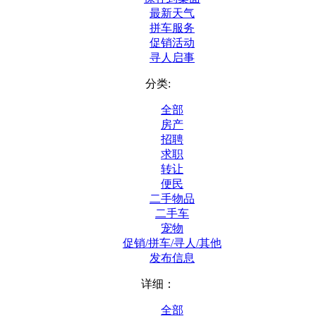
最新天气
拼车服务
促销活动
寻人启事
分类:
全部
房产
招聘
求职
转让
便民
二手物品
二手车
宠物
促销/拼车/寻人/其他
发布信息
详细：
全部