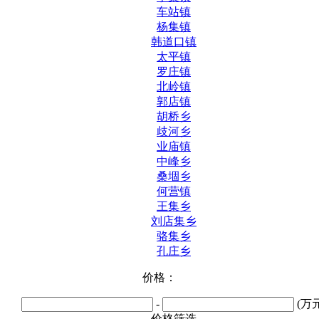
车站镇
杨集镇
韩道口镇
太平镇
罗庄镇
北岭镇
郭店镇
胡桥乡
歧河乡
业庙镇
中峰乡
桑堌乡
何营镇
王集乡
刘店集乡
骆集乡
孔庄乡
价格：
-
(万元
价格筛选