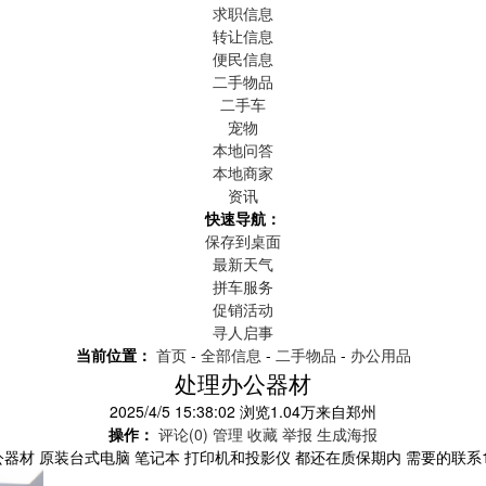
求职信息
转让信息
便民信息
二手物品
二手车
宠物
本地问答
本地商家
资讯
快速导航：
保存到桌面
最新天气
拼车服务
促销活动
寻人启事
当前位置：
首页
-
全部信息
-
二手物品
-
办公用品
处理办公器材
2025/4/5 15:38:02
浏览
1.04万
来自
郑州
操作：
评论(0)
管理
收藏
举报
生成海报
器材 原装台式电脑 笔记本 打印机和投影仪 都还在质保期内 需要的联系139