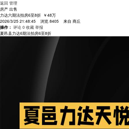
返回
管理
房产 出售
力达六期法拍房6至8折
￥48万
2026/3/25 21:48:45 浏览 8405 来自
商丘
操作：
评论 0
收藏
举报
夏邑县力达6期法拍房6至8折