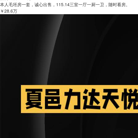
本人毛坯房一套，诚心出售，115.14三室一厅一厨一卫，随时看房。
￥28.6万