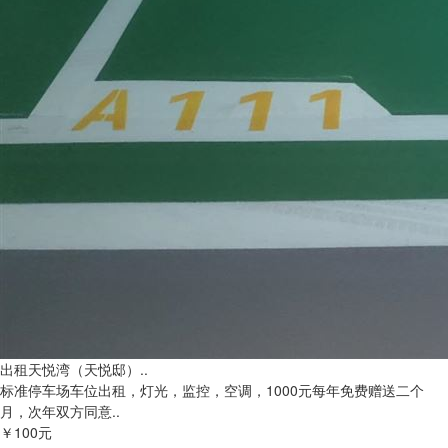
出租天悦湾（天悦邸）..
标准停车场车位出租，灯光，监控，空调，1000元每年免费赠送二个
月，次年双方同意..
￥100元