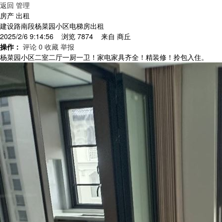
返回
管理
房产 出租
建设路南段杨菜园小区电梯房出租
2025/2/6 9:14:56 浏览 7874 来自
商丘
操作：
评论 0
收藏
举报
杨菜园小区二室二厅一厨一卫！家电家具齐全！精装修！拎包入住。