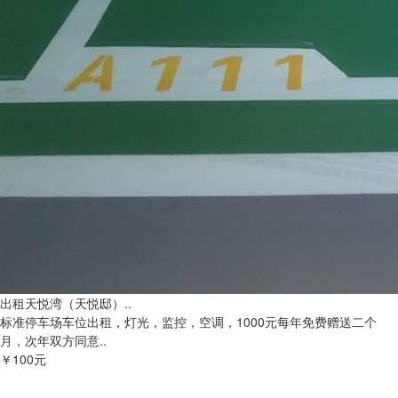
出租天悦湾（天悦邸）..
标准停车场车位出租，灯光，监控，空调，1000元每年免费赠送二个
月，次年双方同意..
￥100元