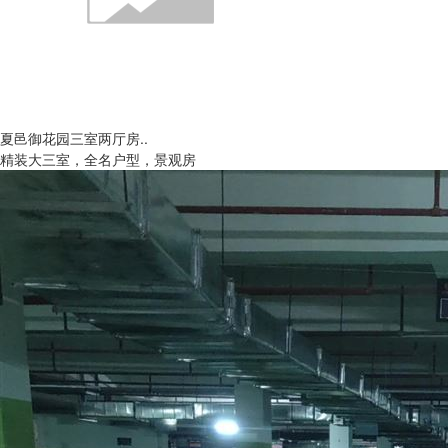
夏邑御花园三室两厅房..
精装大三室，全名户型，景观房