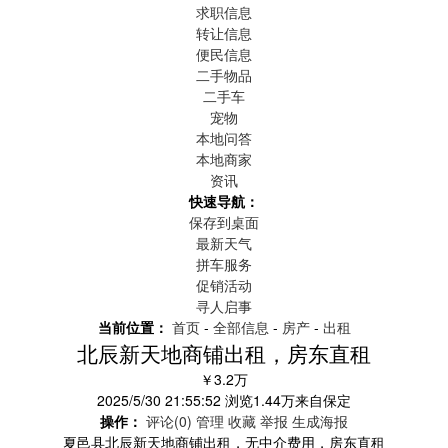
求职信息
转让信息
便民信息
二手物品
二手车
宠物
本地问答
本地商家
资讯
快速导航：
保存到桌面
最新天气
拼车服务
促销活动
寻人启事
当前位置：
首页
-
全部信息
-
房产
-
出租
北辰新天地商铺出租，房东直租
￥3.2万
2025/5/30 21:55:52
浏览
1.44万
来自
保定
操作：
评论(0)
管理
收藏
举报
生成海报
夏邑县北辰新天地商铺出租，无中介费用，房东直租