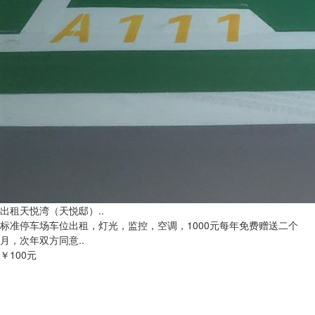
出租天悦湾（天悦邸）..
标准停车场车位出租，灯光，监控，空调，1000元每年免费赠送二个
月，次年双方同意..
￥100元