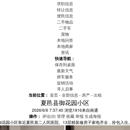
求职信息
转让信息
便民信息
二手物品
二手车
宠物
本地问答
本地商家
资讯
快速导航：
保存到桌面
最新天气
拼车服务
促销活动
寻人启事
当前位置：
首页
-
全部信息
-
房产
-
出租
夏邑县御花园小区
2026/6/6 7:37:40
浏览
1916
来自
南通
操作：
评论(0)
管理
收藏
举报
生成海报
御花园小区靠近夏邑第二人民医院。13层精装修房子家电齐全，拎包入住