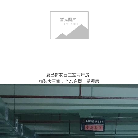
夏邑御花园三室两厅房..
精装大三室，全名户型，景观房