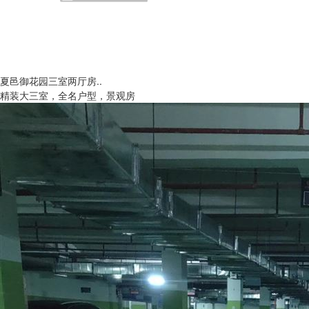
夏邑御花园三室两厅房..
精装大三室，全名户型，景观房