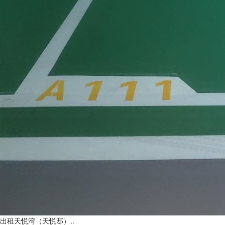
出租天悦湾（天悦邸）..