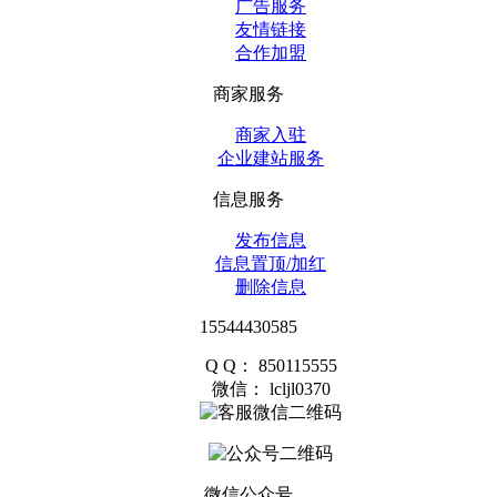
广告服务
友情链接
合作加盟
商家服务
商家入驻
企业建站服务
信息服务
发布信息
信息置顶/加红
删除信息
15544430585
Q Q： 850115555
微信： lcljl0370
微信公众号