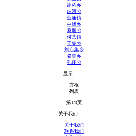
胡桥乡
歧河乡
业庙镇
中峰乡
桑堌乡
何营镇
王集乡
刘店集乡
骆集乡
孔庄乡
显示
方框
列表
第1/0页
关于我们
关于我们
联系我们