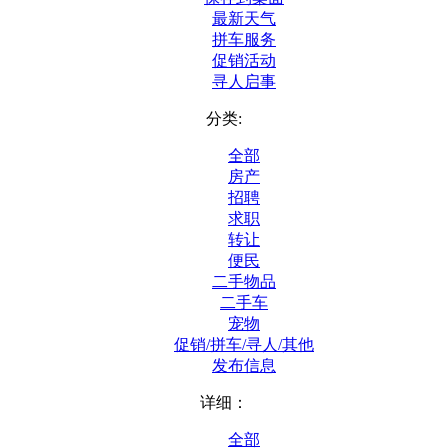
最新天气
拼车服务
促销活动
寻人启事
分类:
全部
房产
招聘
求职
转让
便民
二手物品
二手车
宠物
促销/拼车/寻人/其他
发布信息
详细：
全部