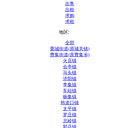
出售
出租
求购
求租
地区:
全部
栗城街道(原城关镇)
曹集街道(原曹集乡)
火店镇
会亭镇
马头镇
济阳镇
李集镇
车站镇
杨集镇
韩道口镇
太平镇
罗庄镇
北岭镇
郭店镇