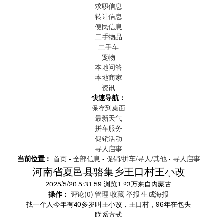
求职信息
转让信息
便民信息
二手物品
二手车
宠物
本地问答
本地商家
资讯
快速导航：
保存到桌面
最新天气
拼车服务
促销活动
寻人启事
当前位置：
首页
-
全部信息
-
促销/拼车/寻人/其他
-
寻人启事
河南省夏邑县骆集乡王口村王小改
2025/5/20 5:31:59
浏览
1.23万
来自
内蒙古
操作：
评论(0)
管理
收藏
举报
生成海报
找一个人今年有40多岁叫王小改，王口村，96年在包头
联系方式