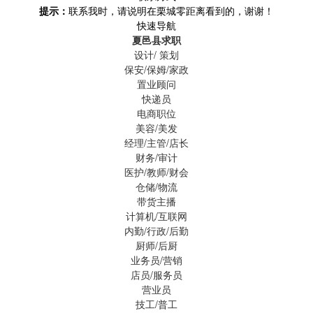
提示：
联系我时，请说明在栗城零距离看到的，谢谢！
快速导航
夏邑县求职
设计/ 策划
保安/保姆/家政
置业顾问
快递员
电商职位
美容/美发
经理/主管/店长
财务/审计
医护/教师/财会
仓储/物流
带货主播
计算机/互联网
内勤/行政/后勤
厨师/后厨
业务员/营销
店员/服务员
营业员
技工/普工