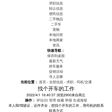
求职信息
转让信息
便民信息
二手物品
二手车
宠物
本地问答
本地商家
资讯
快速导航：
保存到桌面
最新天气
拼车服务
促销活动
寻人启事
当前位置：
首页
-
全部信息
-
求职
-
司机/交通
找个开车的工作
2022/4/1 16:40:37
浏览
2900
来自
商丘
操作：
评论(0)
管理
收藏
举报
生成海报
本人B2驾驶证，证件齐全，想找个开车的工作，用司机的联系
联系方式