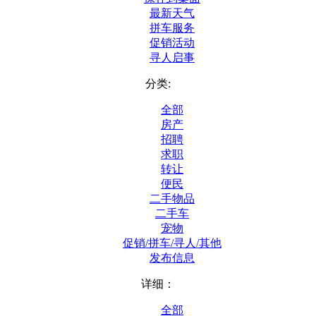
最新天气
拼车服务
促销活动
寻人启事
分类:
全部
房产
招聘
求职
转让
便民
二手物品
二手车
宠物
促销/拼车/寻人/其他
发布信息
详细：
全部