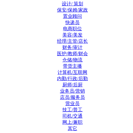
设计/ 策划
保安/保姆/家政
置业顾问
快递员
电商职位
美容/美发
经理/主管/店长
财务/审计
医护/教师/财会
仓储/物流
带货主播
计算机/互联网
内勤/行政/后勤
厨师/后厨
业务员/营销
店员/服务员
营业员
技工/普工
司机/交通
网上/兼职
其它