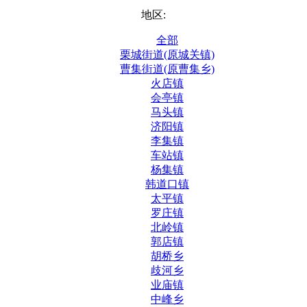
地区:
全部
栗城街道(原城关镇)
曹集街道(原曹集乡)
火店镇
会亭镇
马头镇
济阳镇
李集镇
车站镇
杨集镇
韩道口镇
太平镇
罗庄镇
北岭镇
郭店镇
胡桥乡
歧河乡
业庙镇
中峰乡