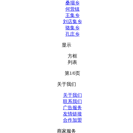
桑堌乡
何营镇
王集乡
刘店集乡
骆集乡
孔庄乡
显示
方框
列表
第1/0页
关于我们
关于我们
联系我们
广告服务
友情链接
合作加盟
商家服务