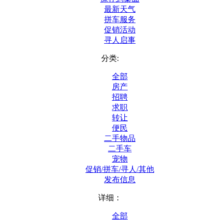
最新天气
拼车服务
促销活动
寻人启事
分类:
全部
房产
招聘
求职
转让
便民
二手物品
二手车
宠物
促销/拼车/寻人/其他
发布信息
详细：
全部