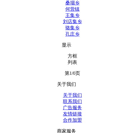
桑堌乡
何营镇
王集乡
刘店集乡
骆集乡
孔庄乡
显示
方框
列表
第1/0页
关于我们
关于我们
联系我们
广告服务
友情链接
合作加盟
商家服务