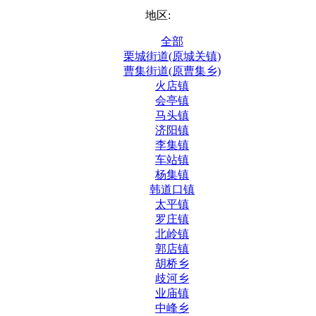
地区:
全部
栗城街道(原城关镇)
曹集街道(原曹集乡)
火店镇
会亭镇
马头镇
济阳镇
李集镇
车站镇
杨集镇
韩道口镇
太平镇
罗庄镇
北岭镇
郭店镇
胡桥乡
歧河乡
业庙镇
中峰乡