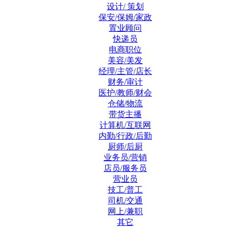
设计/ 策划
保安/保姆/家政
置业顾问
快递员
电商职位
美容/美发
经理/主管/店长
财务/审计
医护/教师/财会
仓储/物流
带货主播
计算机/互联网
内勤/行政/后勤
厨师/后厨
业务员/营销
店员/服务员
营业员
技工/普工
司机/交通
网上/兼职
其它