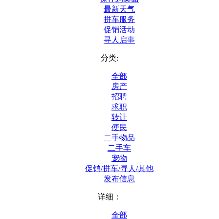
最新天气
拼车服务
促销活动
寻人启事
分类:
全部
房产
招聘
求职
转让
便民
二手物品
二手车
宠物
促销/拼车/寻人/其他
发布信息
详细：
全部