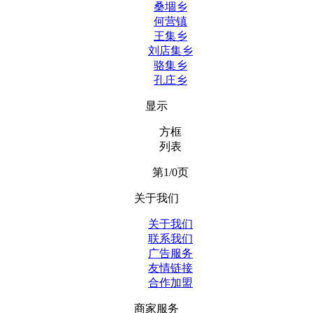
桑堌乡
何营镇
王集乡
刘店集乡
骆集乡
孔庄乡
显示
方框
列表
第1/0页
关于我们
关于我们
联系我们
广告服务
友情链接
合作加盟
商家服务