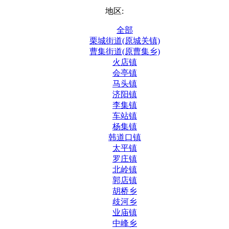
地区:
全部
栗城街道(原城关镇)
曹集街道(原曹集乡)
火店镇
会亭镇
马头镇
济阳镇
李集镇
车站镇
杨集镇
韩道口镇
太平镇
罗庄镇
北岭镇
郭店镇
胡桥乡
歧河乡
业庙镇
中峰乡