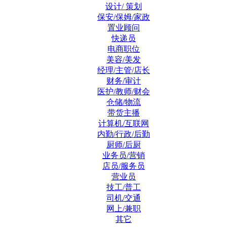
设计/ 策划
保安/保姆/家政
置业顾问
快递员
电商职位
美容/美发
经理/主管/店长
财务/审计
医护/教师/财会
仓储/物流
带货主播
计算机/互联网
内勤/行政/后勤
厨师/后厨
业务员/营销
店员/服务员
营业员
技工/普工
司机/交通
网上/兼职
其它