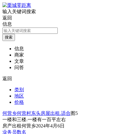
输入关键词搜索
返回
信息
信息
商家
文章
问答
返回
类别
地区
价格
何营乡何营村东头房屋出租.适合
图5
一楼和三楼.一楼有一百平左右
房产
出租
何营乡
2024年4月6日
业务员数名