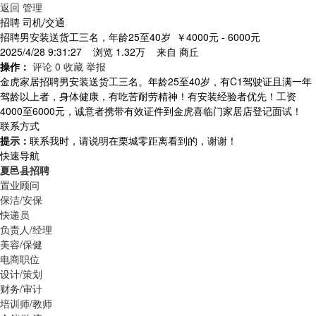
返回
管理
招聘 司机/交通
招聘男安装送货工三名，年龄25至40岁
￥4000元 - 6000元
2025/4/28 9:31:27 浏览 1.32万 来自
商丘
操作：
评论 0
收藏
举报
金虎家居招聘男安装送货工三名。年龄25至40岁，有C1驾驶证且满一年
驾龄以上者，身体健康，有吃苦耐劳精神！有安装经验者优先！工资
4000至6000元，诚意者携带有效证件到金虎喜临门家居店登记面试！
联系方式
提示：
联系我时，请说明在栗城零距离看到的，谢谢！
快速导航
夏邑县招聘
置业顾问
保洁/安保
快递员
负责人/经理
美容/保健
电商职位
设计/策划
财务/审计
培训师/教师