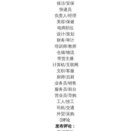
保洁/安保
快递员
负责人/经理
美容/保健
电商职位
设计/策划
财务/审计
培训师/教师
仓储/物流
带货主播
计算机/互联网
文职/客服
厨师/后厨
业务员/销售
服务员/前台
营业员/导购
工人/技工
司机/交通
外贸/采购

评论
发布评论：