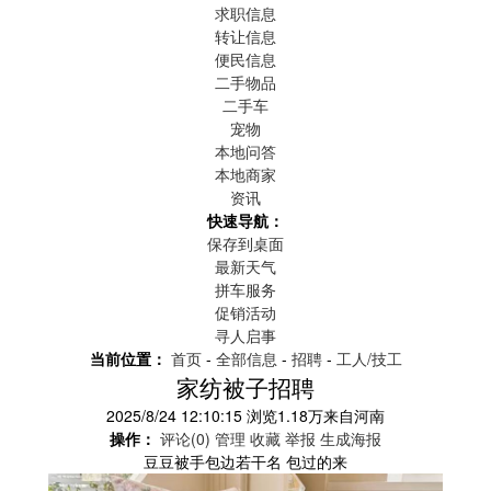
求职信息
转让信息
便民信息
二手物品
二手车
宠物
本地问答
本地商家
资讯
快速导航：
保存到桌面
最新天气
拼车服务
促销活动
寻人启事
当前位置：
首页
-
全部信息
-
招聘
-
工人/技工
家纺被子招聘
2025/8/24 12:10:15
浏览
1.18万
来自
河南
操作：
评论(0)
管理
收藏
举报
生成海报
豆豆被手包边若干名 包过的来