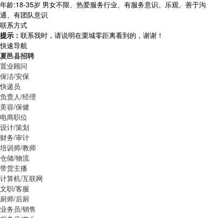
年龄:18-35岁 男女不限、热爱服务行业、有服务意识、乐观、善于沟
通、有团队意识
联系方式
提示：
联系我时，请说明在栗城零距离看到的，谢谢！
快速导航
夏邑县招聘
置业顾问
保洁/安保
快递员
负责人/经理
美容/保健
电商职位
设计/策划
财务/审计
培训师/教师
仓储/物流
带货主播
计算机/互联网
文职/客服
厨师/后厨
业务员/销售