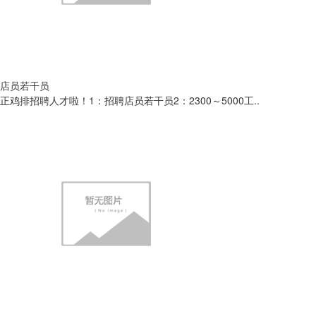
店‬员若干员
正鸡‮招排‬聘人才啦！ ​1：招‮店聘‬员若干员 ​2：2300～5000工..