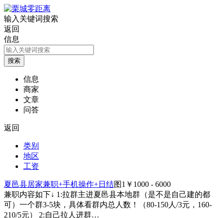
输入关键词搜索
返回
信息
信息
商家
文章
问答
返回
类别
地区
工资
夏邑县居家兼职+手机操作+日结
图1
￥1000 - 6000
兼职内容如下↓ 1:拉群主进夏邑县本地群（是不是自己建的都
可）一个群3-5块，具体看群内总人数！（80-150人/3元，160-
210/5元） 2:自己拉人进群…