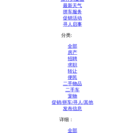
最新天气
拼车服务
促销活动
寻人启事
分类:
全部
房产
招聘
求职
转让
便民
二手物品
二手车
宠物
促销/拼车/寻人/其他
发布信息
详细：
全部