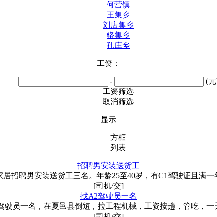
何营镇
王集乡
刘店集乡
骆集乡
孔庄乡
工资：
-
(元
工资筛选
取消筛选
显示
方框
列表
招聘男安装送货工
家居招聘男安装送货工三名。年龄25至40岁，有C1驾驶证且满一
[司机/交]
找A2驾驶员一名
2驾驶员一名，在夏邑县倒短，拉工程机械，工资按趟，管吃，一
[司机/交]