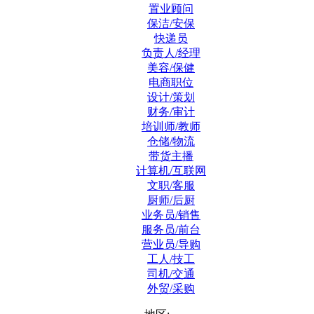
置业顾问
保洁/安保
快递员
负责人/经理
美容/保健
电商职位
设计/策划
财务/审计
培训师/教师
仓储/物流
带货主播
计算机/互联网
文职/客服
厨师/后厨
业务员/销售
服务员/前台
营业员/导购
工人/技工
司机/交通
外贸/采购