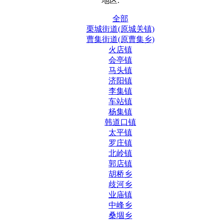
地区:
全部
栗城街道(原城关镇)
曹集街道(原曹集乡)
火店镇
会亭镇
马头镇
济阳镇
李集镇
车站镇
杨集镇
韩道口镇
太平镇
罗庄镇
北岭镇
郭店镇
胡桥乡
歧河乡
业庙镇
中峰乡
桑堌乡