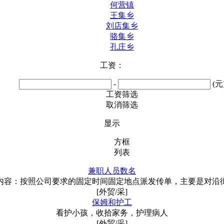
何营镇
王集乡
刘店集乡
骆集乡
孔庄乡
工资：
-
(元
工资筛选
取消筛选
显示
方框
列表
兼职人员数名
内容：按照公司要求的固定时间固定地点派发传单，主要是对沿
[外贸/采]
保姆和护工
看护小孩，收拾家务，护理病人
[外贸/采]