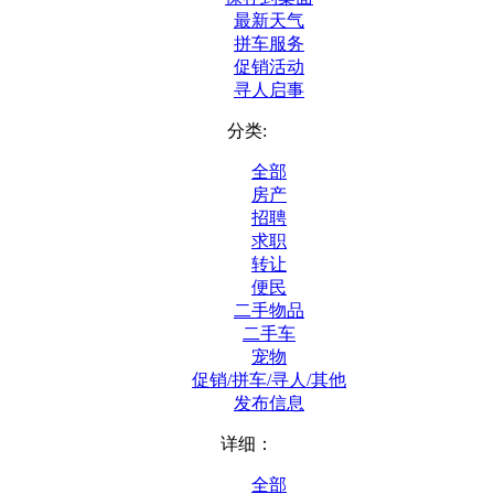
最新天气
拼车服务
促销活动
寻人启事
分类:
全部
房产
招聘
求职
转让
便民
二手物品
二手车
宠物
促销/拼车/寻人/其他
发布信息
详细：
全部