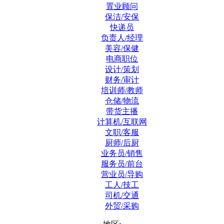
置业顾问
保洁/安保
快递员
负责人/经理
美容/保健
电商职位
设计/策划
财务/审计
培训师/教师
仓储/物流
带货主播
计算机/互联网
文职/客服
厨师/后厨
业务员/销售
服务员/前台
营业员/导购
工人/技工
司机/交通
外贸/采购