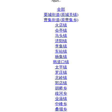
地区:
全部
栗城街道(原城关镇)
曹集街道(原曹集乡)
火店镇
会亭镇
马头镇
济阳镇
李集镇
车站镇
杨集镇
韩道口镇
太平镇
罗庄镇
北岭镇
郭店镇
胡桥乡
歧河乡
业庙镇
中峰乡
桑堌乡