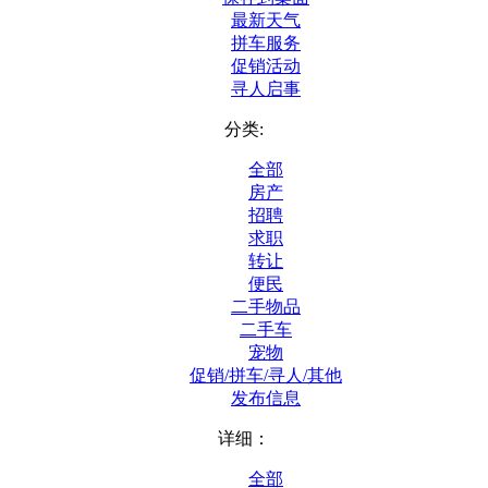
最新天气
拼车服务
促销活动
寻人启事
分类:
全部
房产
招聘
求职
转让
便民
二手物品
二手车
宠物
促销/拼车/寻人/其他
发布信息
详细：
全部