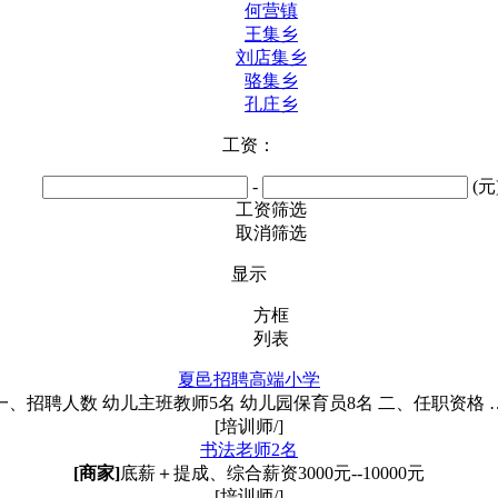
何营镇
王集乡
刘店集乡
骆集乡
孔庄乡
工资：
-
(元
工资筛选
取消筛选
显示
方框
列表
夏邑招聘高端小学
一、招聘人数 幼儿主班教师5名 幼儿园保育员8名 二、任职资格 
[培训师/]
书法老师2名
[商家]
底薪＋提成、综合薪资3000元--10000元
[培训师/]