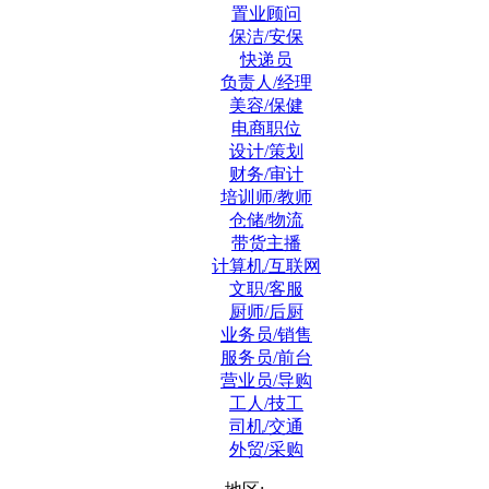
置业顾问
保洁/安保
快递员
负责人/经理
美容/保健
电商职位
设计/策划
财务/审计
培训师/教师
仓储/物流
带货主播
计算机/互联网
文职/客服
厨师/后厨
业务员/销售
服务员/前台
营业员/导购
工人/技工
司机/交通
外贸/采购