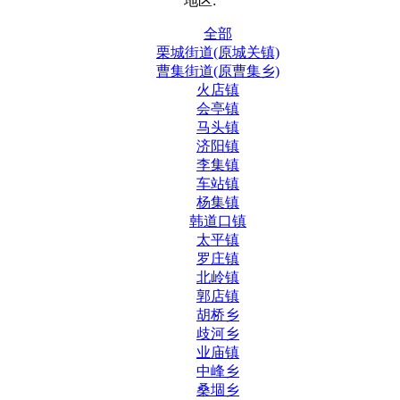
地区:
全部
栗城街道(原城关镇)
曹集街道(原曹集乡)
火店镇
会亭镇
马头镇
济阳镇
李集镇
车站镇
杨集镇
韩道口镇
太平镇
罗庄镇
北岭镇
郭店镇
胡桥乡
歧河乡
业庙镇
中峰乡
桑堌乡