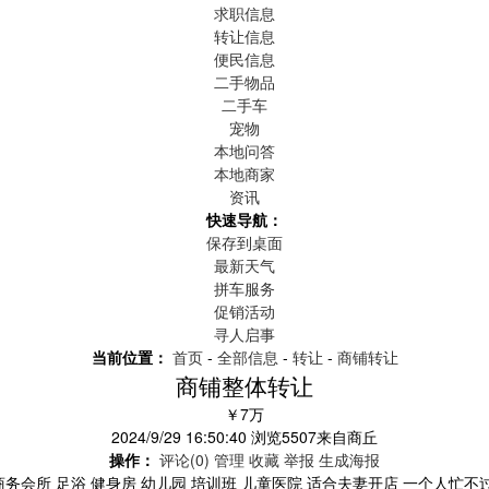
求职信息
转让信息
便民信息
二手物品
二手车
宠物
本地问答
本地商家
资讯
快速导航：
保存到桌面
最新天气
拼车服务
促销活动
寻人启事
当前位置：
首页
-
全部信息
-
转让
-
商铺转让
商铺整体转让
￥7万
2024/9/29 16:50:40
浏览
5507
来自
商丘
操作：
评论(0)
管理
收藏
举报
生成海报
务会所 足浴 健身房 幼儿园 培训班 儿童医院 适合夫妻开店 一个人忙不